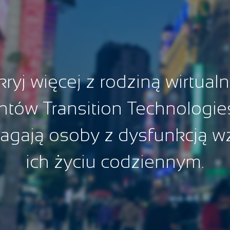
ryj więcej z rodziną wirtual
ntów Transition Technologies
gają osoby z dysfunkcją w
ich życiu codziennym.