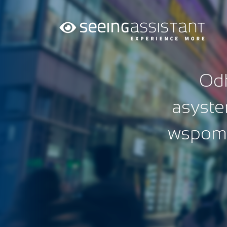
Odk
asyste
wspoma