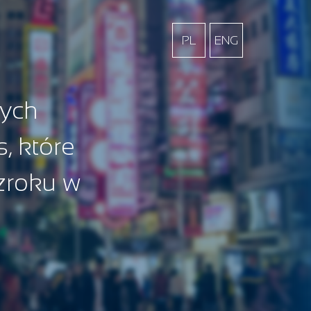
PL
ENG
nych
, które
zroku w