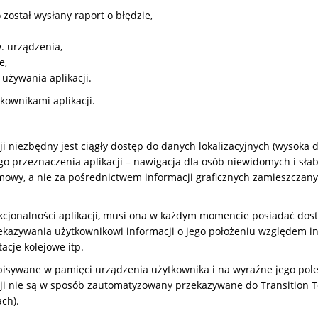
został wysłany raport o błędzie,
. urządzenia,
e,
 używania aplikacji.
kownikami aplikacji.
i niezbędny jest ciągły dostęp do danych lokalizacyjnych (wysoka do
go przeznaczenia aplikacji – nawigacja dla osób niewidomych i s
mowy, a nie za pośrednictwem informacji graficznych zamieszcza
cjonalności aplikacji, musi ona w każdym momencie posiadać dost
zekazywania użytkownikowi informacji o jego położeniu względem i
tacje kolejowe itp.
apisywane w pamięci urządzenia użytkownika i na wyraźne jego pole
cji nie są w sposób zautomatyzowany przekazywane do Transition T
ch).